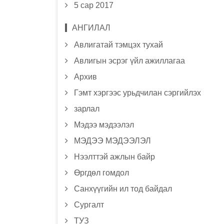
5 сар 2017
АНГИЛАЛ
Авлигатай тэмцэх тухай
Авлигын эсрэг үйл ажиллагаа
Архив
Гэмт хэргээс урьдчилан сэргийлэх
зарлал
Мэдээ мэдээлэл
МЭДЭЭ МЭДЭЭЛЭЛ
Нээлттэй ажлын байр
Өргдөл гомдол
Санхүүгийн ил тод байдал
Сургалт
ТУЗ