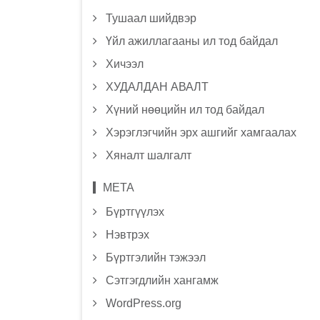
Тушаал шийдвэр
Үйл ажиллагааны ил тод байдал
Хичээл
ХУДАЛДАН АВАЛТ
Хүний нөөцийн ил тод байдал
Хэрэглэгчийн эрх ашгийг хамгаалах
Хяналт шалгалт
МЕТА
Бүртгүүлэх
Нэвтрэх
Бүртгэлийн тэжээл
Сэтгэгдлийн хангамж
WordPress.org