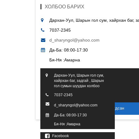
ХОЛБОО БАРИХ
Дархан-Уул, Шарын гол сум, хайрхан баг, 
7037-2345
d_sharyngol@yahoo.com
Да-Ба: 08:00-17:30
Бя-Ня :Амарна
Дархан-Уул, Шарын гол сум,
хайрхан баг, задгай , Шарын
гол сумын шуудан холбоо
7037-2345
d_sharyngol@yahoo.com
2016 он. Бүх эрх хуулиар хамгаалагдсан
Да-Ба: 08:00-17:30
Бя-Ня :Амарна
Facebook