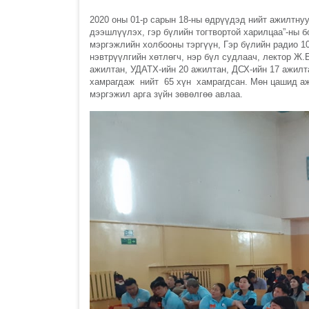
2020 оны 01-р сарын 18-ны өдрүүдэд нийт ажилтну
дээшлүүлэх, гэр бүлийн тогтвортой харилцаа”-ны 
мэргэжлийн холбооны тэргүүн, Гэр бүлийн радио 10
нэвтрүүлгийн хөтлөгч, нэр бүл судлаач, лектор Ж.
ажилтан, УДАТХ-ийн 20 ажилтан, ДСХ-ийн 17 ажилта
хамрагдаж нийт 65 хүн хамрагдсан. Мөн цашид а
мэргэжил арга зүйн зөвөлгөө авлаа.