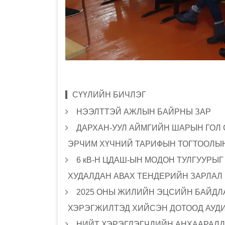
СҮҮЛИЙН БИЧЛЭГ
НЭЭЛТТЭЙ АЖЛЫН БАЙРНЫ ЗАР
ДАРХАН-УУЛ АЙМГИЙН ШАРЫН ГОЛ
ЭРЧИМ ХҮЧНИЙ ТАРИФЫН ТОГТООЛЫН
6 кВ-Н ЦДАШ-ЫН МОДОН ТУЛГУУРЫ
ХУДАЛДАН АВАХ ТЕНДЕРИЙН ЗАРЛАЛ
2025 ОНЫ ЖИЛИЙН ЭЦСИЙН БАЙДЛА
ХЭРЭГЖИЛТЭД ХИЙСЭН ДОТООД АУД
НИЙТ ХЭРЭГЛЭГЧДИЙН АНХААРАЛД