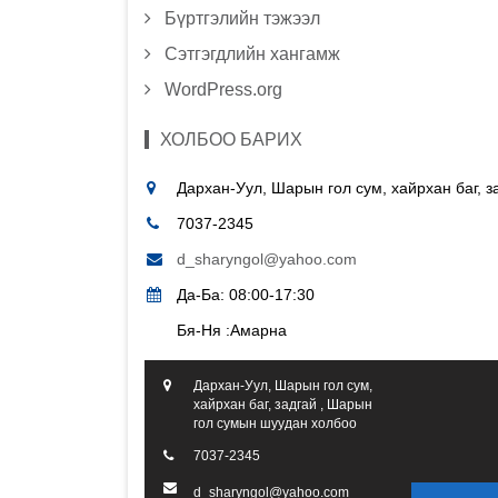
Бүртгэлийн тэжээл
Сэтгэгдлийн хангамж
WordPress.org
ХОЛБОО БАРИХ
Дархан-Уул, Шарын гол сум, хайрхан баг, 
7037-2345
d_sharyngol@yahoo.com
Да-Ба: 08:00-17:30
Бя-Ня :Амарна
Дархан-Уул, Шарын гол сум,
хайрхан баг, задгай , Шарын
гол сумын шуудан холбоо
7037-2345
d_sharyngol@yahoo.com