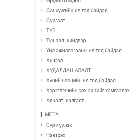
Өргдөл гомдол
Санхүүгийн ил тод байдал
Сургалт
ТУЗ
Тушаал шийдвэр
Үйл ажиллагааны ил тод байдал
Хичээл
ХУДАЛДАН АВАЛТ
Хүний нөөцийн ил тод байдал
Хэрэглэгчийн эрх ашгийг хамгаалах
Хяналт шалгалт
МЕТА
Бүртгүүлэх
Нэвтрэх