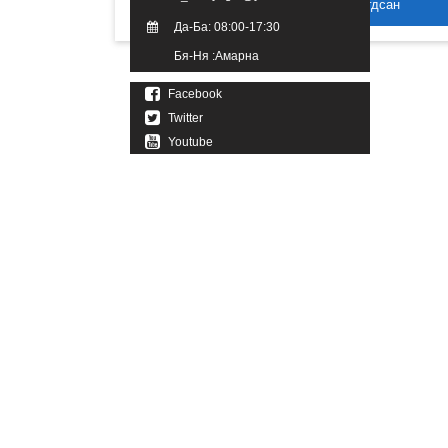
2016 он. Бүх эрх хуулиар хамгаалагдсан
Да-Ба: 08:00-17:30
Бя-Ня :Амарна
Facebook
Twitter
Youtube