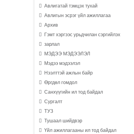
Авлигатай тэмцэх тухай
Авлигын эсрэг үйл ажиллагаа
Архив
Гэмт хэргээс урьдчилан сэргийлэх
зарлал
МЭДЭЭ МЭДЭЭЛЭЛ
Мэдээ мэдээлэл
Нээлттэй ажлын байр
Өргдөл гомдол
Санхүүгийн ил тод байдал
Сургалт
ТУЗ
Тушаал шийдвэр
Үйл ажиллагааны ил тод байдал