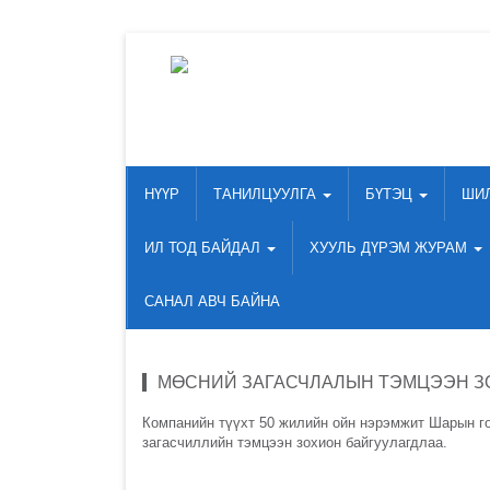
НҮҮР
ТАНИЛЦУУЛГА
БҮТЭЦ
ШИ
ИЛ ТОД БАЙДАЛ
ХУУЛЬ ДҮРЭМ ЖУРАМ
САНАЛ АВЧ БАЙНА
МӨСНИЙ ЗАГАСЧЛАЛЫН ТЭМЦЭЭН З
Компанийн түүхт 50 жилийн ойн нэрэмжит Шарын г
загасчиллийн тэмцээн зохион байгуулагдлаа.