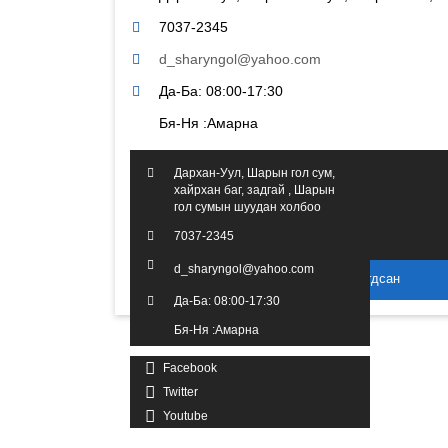
7037-2345
d_sharyngol@yahoo.com
Да-Ба: 08:00-17:30
Бя-Ня :Амарна
Дархан-Уул, Шарын гол сум,
хайрхан баг, задгай , Шарын
гол сумын шуудан холбоо
7037-2345
d_sharyngol@yahoo.com
2016 он. Бүх эрх хуулиар хамгаалагдсан
Да-Ба: 08:00-17:30
Бя-Ня :Амарна
Facebook
Twitter
Youtube