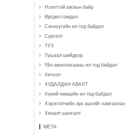
Нээлттэй ажлын байр
Өргдөл гомдол
Санхүүгийн ил тод байдал
Сургалт
ТУЗ
Тушаал шийдвэр
Үйл ажиллагааны ил тод байдал
Хичээл
ХУДАЛДАН АВАЛТ
Хүний нөөцийн ил тод байдал
Хэрэглэгчийн эрх ашгийг хамгаалах
Хяналт шалгалт
МЕТА