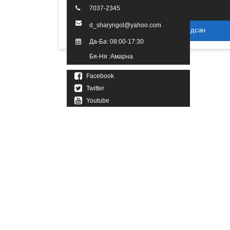
7037-2345
d_sharyngol@yahoo.com
2016 он. Бүх эрх хуулиар хамгаалагдсан
Да-Ба: 08:00-17:30
Бя-Ня :Амарна
Facebook
Twitter
Youtube