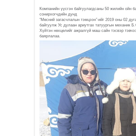
Компанийн үүсгэн байгуулагдсаны 50 жилийн ойн 
сонирхогчдийн дунд
“Мөсний загасчлалын тэмцээн”-ийг 2019 оны 02 ду
байгуулж Ус дулаан ариутгах татуургын механик Б.
Хүйтэн нөхцөлийг ажралгүй маш сайн тэсвэр тэвчэ
баярлалаа.