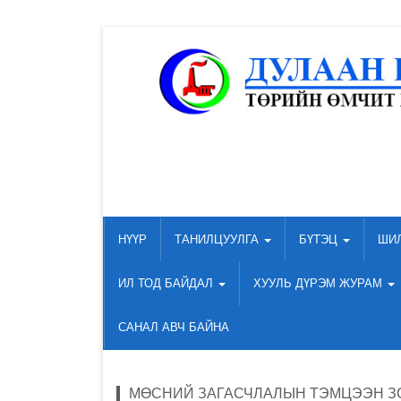
НҮҮР
ТАНИЛЦУУЛГА
БҮТЭЦ
ШИ
ИЛ ТОД БАЙДАЛ
ХУУЛЬ ДҮРЭМ ЖУРАМ
САНАЛ АВЧ БАЙНА
МӨСНИЙ ЗАГАСЧЛАЛЫН ТЭМЦЭЭН З