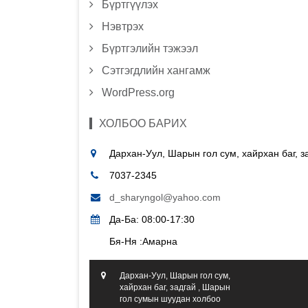
Бүртгүүлэх
Нэвтрэх
Бүртгэлийн тэжээл
Сэтгэгдлийн хангамж
WordPress.org
ХОЛБОО БАРИХ
Дархан-Уул, Шарын гол сум, хайрхан баг, 
7037-2345
d_sharyngol@yahoo.com
Да-Ба: 08:00-17:30
Бя-Ня :Амарна
Дархан-Уул, Шарын гол сум,
хайрхан баг, задгай , Шарын
гол сумын шуудан холбоо