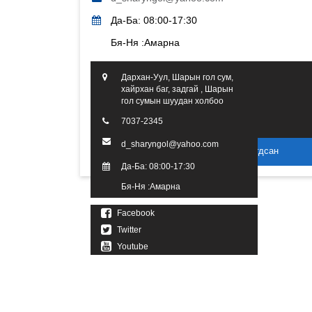
Да-Ба: 08:00-17:30
Бя-Ня :Амарна
Дархан-Уул, Шарын гол сум,
хайрхан баг, задгай , Шарын
гол сумын шуудан холбоо
7037-2345
d_sharyngol@yahoo.com
2016 он. Бүх эрх хуулиар хамгаалагдсан
Да-Ба: 08:00-17:30
Бя-Ня :Амарна
Facebook
Twitter
Youtube