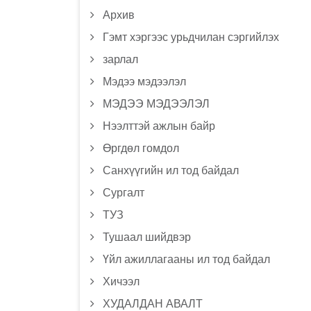
Архив
Гэмт хэргээс урьдчилан сэргийлэх
зарлал
Мэдээ мэдээлэл
МЭДЭЭ МЭДЭЭЛЭЛ
Нээлттэй ажлын байр
Өргдөл гомдол
Санхүүгийн ил тод байдал
Сургалт
ТУЗ
Тушаал шийдвэр
Үйл ажиллагааны ил тод байдал
Хичээл
ХУДАЛДАН АВАЛТ