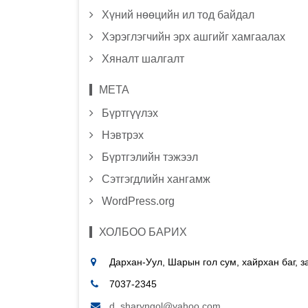
Хүний нөөцийн ил тод байдал
Хэрэглэгчийн эрх ашгийг хамгаалах
Хяналт шалгалт
МЕТА
Бүртгүүлэх
Нэвтрэх
Бүртгэлийн тэжээл
Сэтгэгдлийн хангамж
WordPress.org
ХОЛБОО БАРИХ
Дархан-Уул, Шарын гол сум, хайрхан баг, 
7037-2345
d_sharyngol@yahoo.com