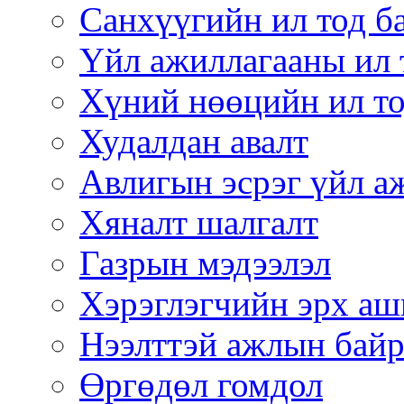
Санхүүгийн ил тод б
Үйл ажиллагааны ил 
Хүний нөөцийн ил то
Худалдан авалт
Авлигын эсрэг үйл а
Хяналт шалгалт
Газрын мэдээлэл
Хэрэглэгчийн эрх аш
Нээлттэй ажлын бай
Өргөдөл гомдол