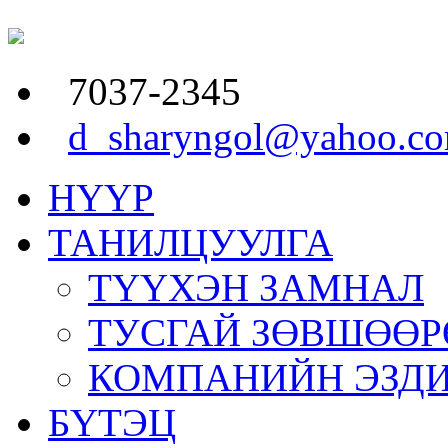
7037-2345
d_sharyngol@yahoo.c
НҮҮР
ТАНИЛЦУУЛГА
ТҮҮХЭН ЗАМНАЛ
ТУСГАЙ ЗӨВШӨӨР
КОМПАНИЙН ЭЗД
БҮТЭЦ