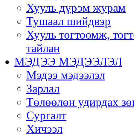
Хууль дүрэм журам
Тушаал шийдвэр
Хууль тогтоомж, тог
тайлан
МЭДЭЭ МЭДЭЭЛЭЛ
Мэдээ мэдээлэл
Зарлал
Төлөөлөн удирдах зө
Сургалт
Хичээл