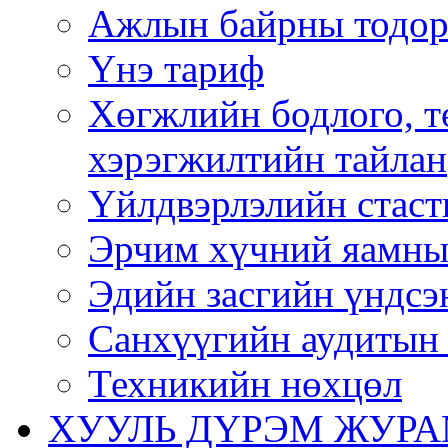
Ажлын байрны тодор
Үнэ тариф
Хөгжлийн бодлого, т
хэрэгжилтийн тайлан
Үйлдвэрлэлийн стаст
Эрчим хүчний яамны
Эдийн засгийн үндсэ
Санхүүгийн аудитын 
Техникийн нөхцөл
ХУУЛЬ ДҮРЭМ ЖУР