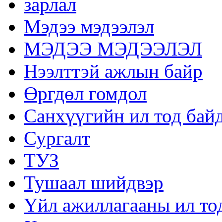
зарлал
Мэдээ мэдээлэл
МЭДЭЭ МЭДЭЭЛЭЛ
Нээлттэй ажлын байр
Өргдөл гомдол
Санхүүгийн ил тод бай
Сургалт
ТУЗ
Тушаал шийдвэр
Үйл ажиллагааны ил то