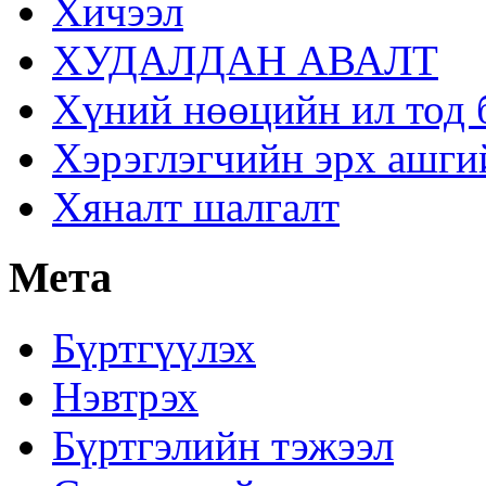
Хичээл
ХУДАЛДАН АВАЛТ
Хүний нөөцийн ил тод 
Хэрэглэгчийн эрх ашги
Хяналт шалгалт
Мета
Бүртгүүлэх
Нэвтрэх
Бүртгэлийн тэжээл