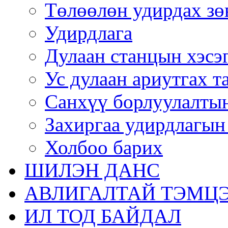
Төлөөлөн удирдах зө
Удирдлага
Дулаан станцын хэсэ
Ус дулаан ариутгах т
Санхүү борлуулалтын
Захиргаа удирдлагын
Холбоо барих
ШИЛЭН ДАНС
АВЛИГАЛТАЙ ТЭМЦЭ
ИЛ ТОД БАЙДАЛ