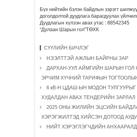
Бүх нийтийн бэлэн байдлын зэрэгт шилжүү
доголдолтой дуудлага барагдуулах үйлчилг
Дуудлагын хүлээн авах утас : 88542345
“Дулаан Шарын гол”ТӨХК
СҮҮЛИЙН БИЧЛЭГ
НЭЭЛТТЭЙ АЖЛЫН БАЙРНЫ ЗАР
ДАРХАН-УУЛ АЙМГИЙН ШАРЫН ГОЛ
ЭРЧИМ ХҮЧНИЙ ТАРИФЫН ТОГТООЛЫН
6 кВ-Н ЦДАШ-ЫН МОДОН ТУЛГУУРЫ
ХУДАЛДАН АВАХ ТЕНДЕРИЙН ЗАРЛАЛ
2025 ОНЫ ЖИЛИЙН ЭЦСИЙН БАЙДЛА
ХЭРЭГЖИЛТЭД ХИЙСЭН ДОТООД АУД
НИЙТ ХЭРЭГЛЭГЧДИЙН АНХААРАЛД