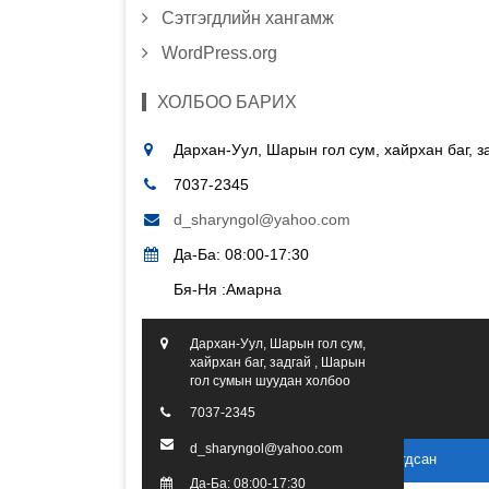
Сэтгэгдлийн хангамж
WordPress.org
ХОЛБОО БАРИХ
Дархан-Уул, Шарын гол сум, хайрхан баг, 
7037-2345
d_sharyngol@yahoo.com
Да-Ба: 08:00-17:30
Бя-Ня :Амарна
Дархан-Уул, Шарын гол сум,
хайрхан баг, задгай , Шарын
гол сумын шуудан холбоо
7037-2345
d_sharyngol@yahoo.com
2016 он. Бүх эрх хуулиар хамгаалагдсан
Да-Ба: 08:00-17:30