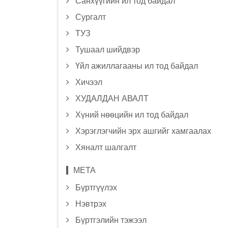
Санхүүгийн ил тод байдал
Сургалт
ТУЗ
Тушаал шийдвэр
Үйл ажиллагааны ил тод байдал
Хичээл
ХУДАЛДАН АВАЛТ
Хүний нөөцийн ил тод байдал
Хэрэглэгчийн эрх ашгийг хамгаалах
Хяналт шалгалт
МЕТА
Бүртгүүлэх
Нэвтрэх
Бүртгэлийн тэжээл