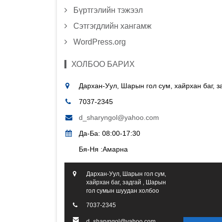
Бүртгэлийн тэжээл
Сэтгэгдлийн хангамж
WordPress.org
ХОЛБОО БАРИХ
Дархан-Уул, Шарын гол сум, хайрхан баг, 
7037-2345
d_sharyngol@yahoo.com
Да-Ба: 08:00-17:30
Бя-Ня :Амарна
Дархан-Уул, Шарын гол сум,
хайрхан баг, задгай , Шарын
гол сумын шуудан холбоо
7037-2345
d_sharyngol@yahoo.com