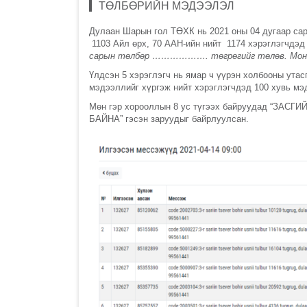
ТӨЛБӨРИЙН МЭДЭЭЛЭЛ
Дулаан Шарын гол ТӨХК нь 2021 оны 04 дугаар сар
1103 Айл өрх, 70 ААН-ийн нийт 1174 хэрэглэгчдэ
сарын төлбөр ………………. төгрөгийг төлөв. Монго
Үлдсэн 5 хэрэглэгч нь ямар ч үүрэн холбооны утас
мэдээллийг хүргэж нийт хэрэглэгчдэд 100 хувь мэ
Мөн гэр хорооллын 8 ус түгээх байруудад “З
БАЙНА” гэсэн заруудыг байрлуулсан.