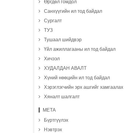
Өргдөл гомдол
Санхүүгийн ил тод байдал
Сургалт
ТУЗ
Тушаал шийдвэр
Үйл ажиллагааны ил тод байдал
Хичээл
ХУДАЛДАН АВАЛТ
Хүний нөөцийн ил тод байдал
Хэрэглэгчийн эрх ашгийг хамгаалах
Хяналт шалгалт
МЕТА
Бүртгүүлэх
Нэвтрэх