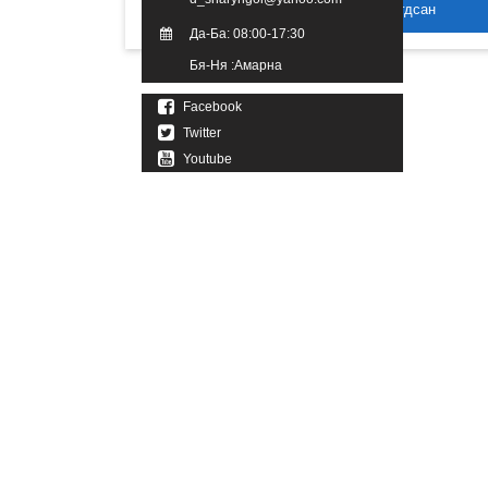
2016 он. Бүх эрх хуулиар хамгаалагдсан
Да-Ба: 08:00-17:30
Бя-Ня :Амарна
Facebook
Twitter
Youtube