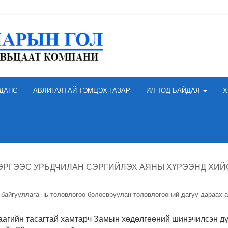
ДАНС
АВЛИГАЛТАЙ ТЭМЦЭХ ГАЗАР
ИЛ ТОД БАЙДАЛ
Х
 ХЭРГЭЭС УРЬДЧИЛАН СЭРГИЙЛЭХ АЯНЫ ХҮРЭЭНД ХИ
 байгууллага нь төлөвлөгөө болосвруулан төлөвлөгөөний дагуу дараах а
аагийн тасагтай хамтарч Замын хөдөлгөөний шинэчилсэн д