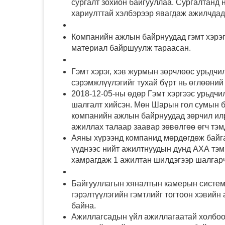
сургалт зохион байгууллаа. Сургалтанд 
хариулттай хэлбэрээр явагдаж ажилчдад
Компанийн ажлын байрнуудад гэмт хэрэг
материал байршуулж тараасан.
Гэмт хэрэг, хэв журмын зөрчлөөс урьдчи
сэрэмжлүүлэгийг тухай бүрт нь өглөөний
2018-12-05-ны өдөр Гэмт хэргээс урьдчи
шалгалт хийсэн. Мөн Шарын гол сумын б
компанийн ажлын байрнуудад зөрчил илр
ажиллах талаар заавар зөвөлгөө өгч тэм
Аяны хүрээнд компанид мөрдөгдөж байг
үүднээс нийт ажилтнуудын дунд АХА тэм
хамрагдаж 1 ажилтан шилдэгээр шалгарч
Байгууллагын хяналтын камерын систем
гэрэлтүүлэгийн гэмтлийг тогтоон хэвий
байна.
Ажиллагсадын үйл ажиллагаатай холбоот