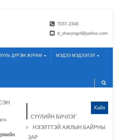
7037-2345
d_sharyngol@yahoo.com
УУЛЬ ДҮРЭМ ЖУРАМ
МЭДЭЭ МЭДЭЭЛЭЛ
ЙСЭН
Хайх:
СҮҮЛИЙН БИЧЛЭГ
рга
НЭЭЛТТЭЙ АЖЛЫН БАЙРНЫ
үрмийн
ЗАР