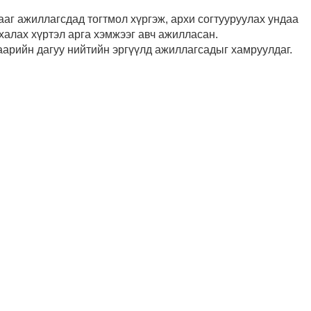
аг ажиллагсдад тогтмол хүргэж, архи согтууруулах ундаа
халах хүртэл арга хэмжээг авч ажилласан.
аарийн дагуу нийтийн эргүүлд ажиллагсадыг хамруулдаг.