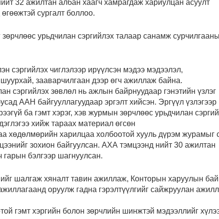
нийт 32 ажилтан албан хаагч хамрагдаж хариулцан асуулт
 өгөөжтэй сургалт боллоо.
 зөрчлөөс урьдчилан сэргийлэх талаар санамж сурчилгаан
лэн сэргийлэх чиглэлээр ирүүлсэн мэдээ мэдээлэл,
 шуурхай, зааварчилгаан дээр өгч ажиллаж байна.
лан сэргийлэх зөвлөл нь ажлын байрнуудаар гэнэтийн үзлэг
усад ААН байгууллагуудаар эргэлт хийсэн. Эргүүл үзлэгээр
ээгүй ба гэмт хэрэг, хэв журмын зөрчлөөс урьдчилан сэрги
дэглэгээ хийж тараах материал өгсөн
аа хөдөлмөрийн харилцаа холбоотой хууль дүрэм журамыг 
цээнийг зохион байгуулсан. АХА тэмцээнд нийт 30 ажилтан
 гарын бэлгээр шагнуулсан.
ийг шалгаж хяналт тавин ажиллаж, Конторын харуулын ба
н ажиллагаанд оруулж гадна гэрэлтүүлгийг сайжруулан ажил
ой гэмт хэргийн болон зөрчлийн шинжтэй мэдээллийг хүлэ