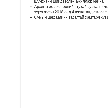
шуурхайн шийдвэрлэн ажиллаж байна.
Архины хор хөнөөлийн тухай сурталчилга
хэрэглэсэн 2018 онд 4 ажилтанд ажлаас 
Сумын цагдаагийн тасагтай хамтарч хув