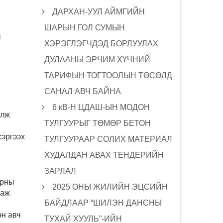
ДАРХАН-УУЛ АЙМГИЙН
ШАРЫН ГОЛ СУМЫН
ы
ХЭРЭГЛЭГЧДЭД БОРЛУУЛАХ
ДУЛААНЫ ЭРЧИМ ХҮЧНИЙ
ТАРИФЫН ТОГТООЛЫН ТӨСӨЛД
САНАЛ АВЧ БАЙНА
6 кВ-Н ЦДАШ-ЫН МОДОН
йлж
ТУЛГУУРЫГ ТӨМӨР БЕТОН
сэргээх
ТУЛГУУРААР СОЛИХ МАТЕРИАЛ
ХУДАЛДАН АВАХ ТЕНДЕРИЙН
ЗАРЛАЛ
йрны
2025 ОНЫ ЖИЛИЙН ЭЦСИЙН
лаж
БАЙДЛААР “ШИЛЭН ДАНСНЫ
эн авч
ТУХАЙ ХУУЛЬ”-ИЙН