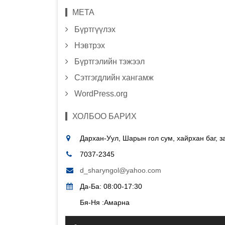
МЕТА
Бүртгүүлэх
Нэвтрэх
Бүртгэлийн тэжээл
Сэтгэгдлийн хангамж
WordPress.org
ХОЛБОО БАРИХ
Дархан-Уул, Шарын гол сум, хайрхан баг, 
7037-2345
d_sharyngol@yahoo.com
Да-Ба: 08:00-17:30
Бя-Ня :Амарна