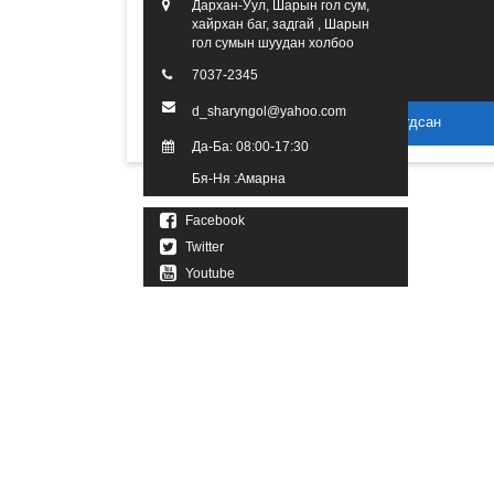
Дархан-Уул, Шарын гол сум,
хайрхан баг, задгай , Шарын
гол сумын шуудан холбоо
7037-2345
d_sharyngol@yahoo.com
2016 он. Бүх эрх хуулиар хамгаалагдсан
Да-Ба: 08:00-17:30
Бя-Ня :Амарна
Facebook
Twitter
Youtube