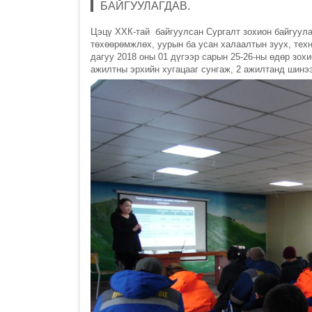
БАЙГУУЛАГДАВ.
Цэцү ХХК-тай байгуулсан Сургалт зохион байгуулах
төхөөрөмжлөх, уурын ба усан халаалтын зуух, тех
дагуу 2018 оны 01 дүгээр сарын 25-26-ны өдөр зох
ажилтны эрхийн хугацааг сунгаж, 2 ажилтанд шинэ