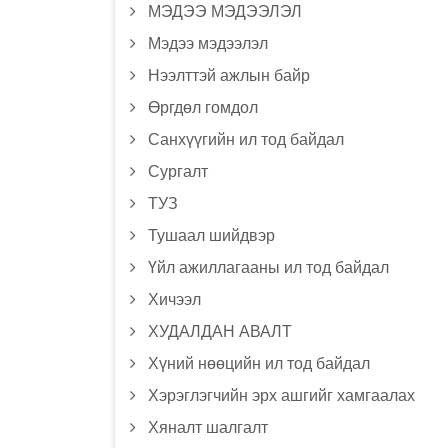
МЭДЭЭ МЭДЭЭЛЭЛ
Мэдээ мэдээлэл
Нээлттэй ажлын байр
Өргдөл гомдол
Санхүүгийн ил тод байдал
Сургалт
ТУЗ
Тушаал шийдвэр
Үйл ажиллагааны ил тод байдал
Хичээл
ХУДАЛДАН АВАЛТ
Хүний нөөцийн ил тод байдал
Хэрэглэгчийн эрх ашгийг хамгаалах
Хяналт шалгалт