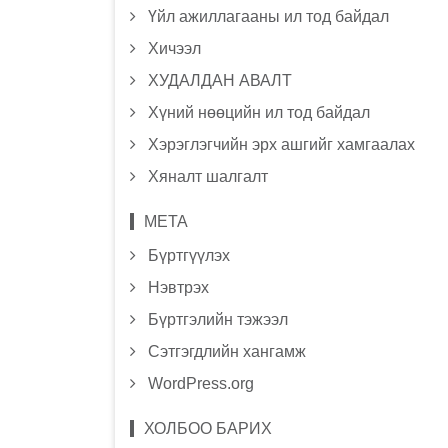
Үйл ажиллагааны ил тод байдал
Хичээл
ХУДАЛДАН АВАЛТ
Хүний нөөцийн ил тод байдал
Хэрэглэгчийн эрх ашгийг хамгаалах
Хяналт шалгалт
МЕТА
Бүртгүүлэх
Нэвтрэх
Бүртгэлийн тэжээл
Сэтгэгдлийн хангамж
WordPress.org
ХОЛБОО БАРИХ