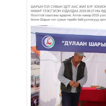
ШАРЫН ГОЛ СУМЫН ЗДТГ-ААС ЖИЛ БҮР ЗОХИО
НАМАР ҮЗЭСГЭЛЭН ХУДАЛДАА 2019-09-27-НЫ Ө
Нээлттэй хаалганы өдөрлөг, Алтан намар-2019 үзэ
болон Шарын гол сумын төрийн байгууллагууд орол