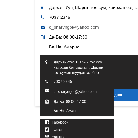
Дархан-Уул, Шарын гол сум, хайрхан баг, 
7037-2345
d_sharyngol@yahoo.com
Да-Ба: 08:00-17:30
Бя-Ня :Амарна
Дархан-Уул, Шарын гол сум,
хайрхан баг, задгай , Шарын
гол сумын шуудан холбоо
7037-2345
d_sharyngol@yahoo.com
2016 он. Бүх эрх хуулиар хамгаалагдсан
Да-Ба: 08:00-17:30
Бя-Ня :Амарна
Facebook
Twitter
Youtube