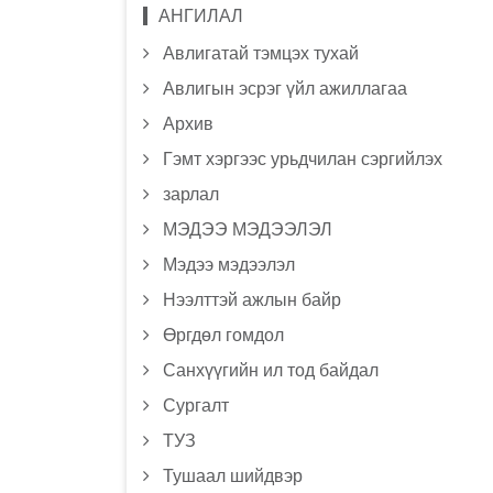
АНГИЛАЛ
Авлигатай тэмцэх тухай
Авлигын эсрэг үйл ажиллагаа
Архив
Гэмт хэргээс урьдчилан сэргийлэх
зарлал
МЭДЭЭ МЭДЭЭЛЭЛ
Мэдээ мэдээлэл
Нээлттэй ажлын байр
Өргдөл гомдол
Санхүүгийн ил тод байдал
Сургалт
ТУЗ
Тушаал шийдвэр