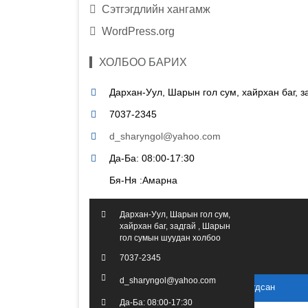
Сэтгэгдлийн хангамж
WordPress.org
ХОЛБОО БАРИХ
Дархан-Уул, Шарын гол сум, хайрхан баг, 
7037-2345
d_sharyngol@yahoo.com
Да-Ба: 08:00-17:30
Бя-Ня :Амарна
Дархан-Уул, Шарын гол сум,
хайрхан баг, задгай , Шарын
гол сумын шуудан холбоо
7037-2345
d_sharyngol@yahoo.com
2016 он. Бүх эрх хуулиар хамгаалагдсан
Да-Ба: 08:00-17:30