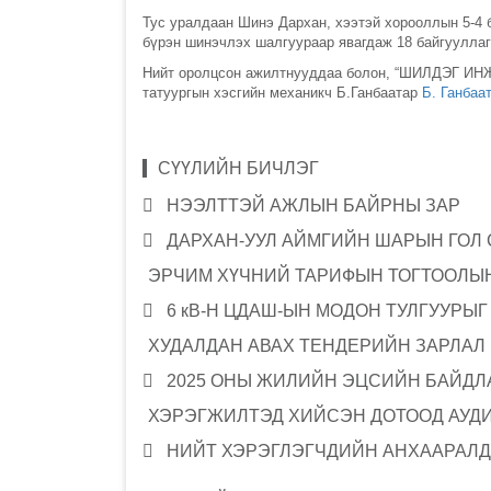
Тус уралдаан Шинэ Дархан, хээтэй хорооллын 5-4 
бүрэн шинэчлэх шалгуураар явагдаж 18 байгууллаг
Нийт оролцсон ажилтнууддаа болон, “ШИЛДЭГ ИНЖ
татуургын хэсгийн механикч Б.Ганбаатар
Б. Ганбаа
СҮҮЛИЙН БИЧЛЭГ
НЭЭЛТТЭЙ АЖЛЫН БАЙРНЫ ЗАР
ДАРХАН-УУЛ АЙМГИЙН ШАРЫН ГОЛ
ЭРЧИМ ХҮЧНИЙ ТАРИФЫН ТОГТООЛЫН
6 кВ-Н ЦДАШ-ЫН МОДОН ТУЛГУУРЫ
ХУДАЛДАН АВАХ ТЕНДЕРИЙН ЗАРЛАЛ
2025 ОНЫ ЖИЛИЙН ЭЦСИЙН БАЙДЛА
ХЭРЭГЖИЛТЭД ХИЙСЭН ДОТООД АУД
НИЙТ ХЭРЭГЛЭГЧДИЙН АНХААРАЛД