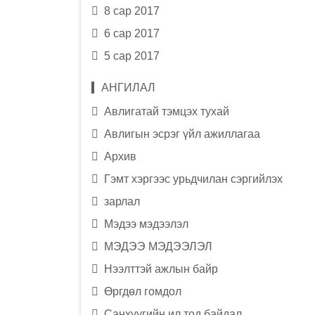
8 сар 2017
6 сар 2017
5 сар 2017
АНГИЛАЛ
Авлигатай тэмцэх тухай
Авлигын эсрэг үйл ажиллагаа
Архив
Гэмт хэргээс урьдчилан сэргийлэх
зарлал
Мэдээ мэдээлэл
МЭДЭЭ МЭДЭЭЛЭЛ
Нээлттэй ажлын байр
Өргдөл гомдол
Санхүүгийн ил тод байдал