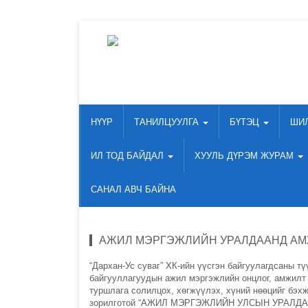
НҮҮР
ТАНИЛЦУУЛГА
БҮТЭЦ
ШИ
ИЛ ТОД БАЙДАЛ
ХУУЛЬ ДҮРЭМ ЖУРАМ
САНАЛ АВЧ БАЙНА
АЖИЛ МЭРГЭЖЛИЙН УРАЛДААНД А
“Дархан-Ус суваг” ХК-ийн үүсгэн байгуулагдсаны 
байгууллагуудын ажил мэргэжлийн онцлог, амжилт 
туршлага солилцох, хөгжүүлэх, хүний нөөцийг бэх
зорилготой “АЖИЛ МЭРГЭЖЛИЙН УЛСЫН УРАЛДААН