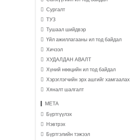
Сургалт
ТУЗ
Тушаал шийдвэр
Үйл ажиллагааны ил тод байдал
Хичээл
ХУДАЛДАН АВАЛТ
Хүний нөөцийн ил тод байдал
Хэрэглэгчийн эрх ашгийг хамгаалах
Хяналт шалгалт
МЕТА
Бүртгүүлэх
Нэвтрэх
Бүртгэлийн тэжээл