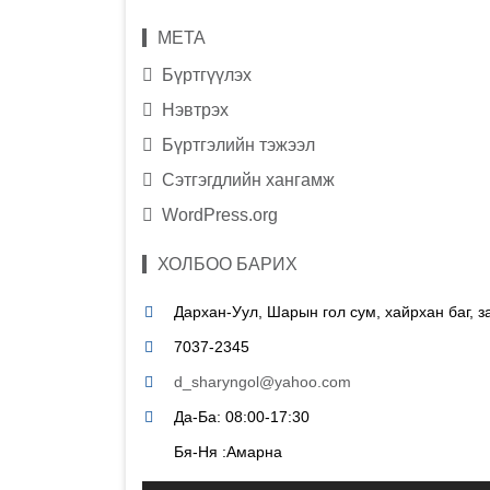
МЕТА
Бүртгүүлэх
Нэвтрэх
Бүртгэлийн тэжээл
Сэтгэгдлийн хангамж
WordPress.org
ХОЛБОО БАРИХ
Дархан-Уул, Шарын гол сум, хайрхан баг, 
7037-2345
d_sharyngol@yahoo.com
Да-Ба: 08:00-17:30
Бя-Ня :Амарна