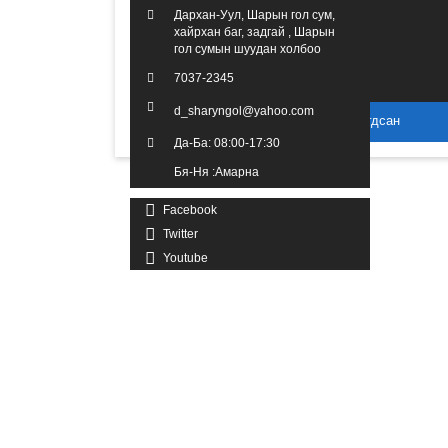
Дархан-Уул, Шарын гол сум,
хайрхан баг, задгай , Шарын
гол сумын шуудан холбоо
7037-2345
d_sharyngol@yahoo.com
2016 он. Бүх эрх хуулиар хамгаалагдсан
Да-Ба: 08:00-17:30
Бя-Ня :Амарна
Facebook
Twitter
Youtube