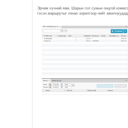
Эрчим хүчний яам, Шарын гол сумын онцгой комисс
гэсэн маршрутыг хянах зорилгоор нийт ажилнуудад