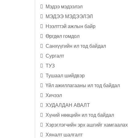
Мэдээ мэдээлэл
МЭДЭЭ МЭДЭЭЛЭЛ
Нээлттэй ажлын байр
Өргдөл гомдол
Санхүүгийн ил тод байдал
Сургалт
ТУЗ
Тушаал шийдвэр
Үйл ажиллагааны ил тод байдал
Хичээл
ХУДАЛДАН АВАЛТ
Хүний нөөцийн ил тод байдал
Хэрэглэгчийн эрх ашгийг хамгаалах
Хяналт шалгалт