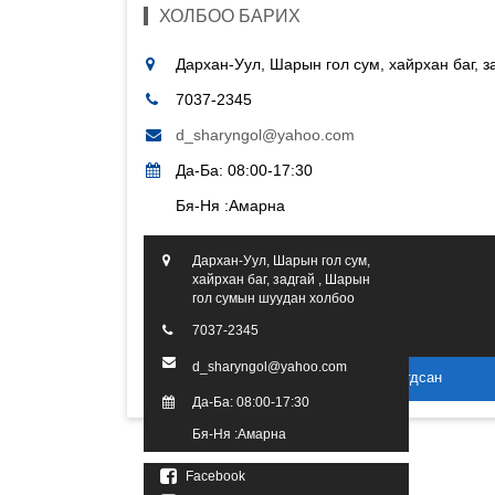
ХОЛБОО БАРИХ
Дархан-Уул, Шарын гол сум, хайрхан баг, 
7037-2345
d_sharyngol@yahoo.com
Да-Ба: 08:00-17:30
Бя-Ня :Амарна
Дархан-Уул, Шарын гол сум,
хайрхан баг, задгай , Шарын
гол сумын шуудан холбоо
7037-2345
d_sharyngol@yahoo.com
2016 он. Бүх эрх хуулиар хамгаалагдсан
Да-Ба: 08:00-17:30
Бя-Ня :Амарна
Facebook