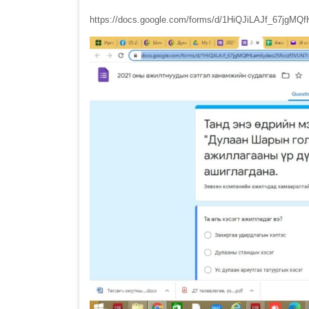
https://docs.google.com/forms/d/1HiQJiLAJf_67jgMQ