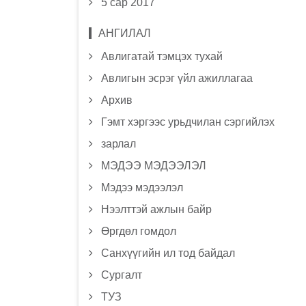
5 сар 2017
АНГИЛАЛ
Авлигатай тэмцэх тухай
Авлигын эсрэг үйл ажиллагаа
Архив
Гэмт хэргээс урьдчилан сэргийлэх
зарлал
МЭДЭЭ МЭДЭЭЛЭЛ
Мэдээ мэдээлэл
Нээлттэй ажлын байр
Өргдөл гомдол
Санхүүгийн ил тод байдал
Сургалт
ТУЗ