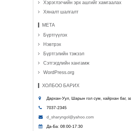
Хэрэглэгчийн эрх ашгийг хамгаалах
Хяналт шалгалт
МЕТА
Бүртгүүлэх
Нэвтрэх
Бүртгэлийн тэжээл
Сэтгэгдлийн хангамж
WordPress.org
ХОЛБОО БАРИХ
Дархан-Уул, Шарын гол сум, хайрхан баг, 
7037-2345
d_sharyngol@yahoo.com
Да-Ба: 08:00-17:30