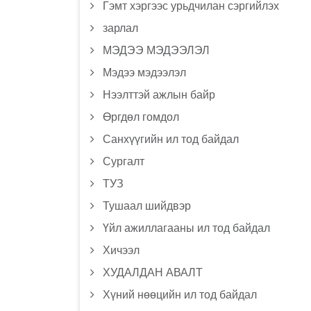
Гэмт хэргээс урьдчилан сэргийлэх
зарлал
МЭДЭЭ МЭДЭЭЛЭЛ
Мэдээ мэдээлэл
Нээлттэй ажлын байр
Өргдөл гомдол
Санхүүгийн ил тод байдал
Сургалт
ТУЗ
Тушаал шийдвэр
Үйл ажиллагааны ил тод байдал
Хичээл
ХУДАЛДАН АВАЛТ
Хүний нөөцийн ил тод байдал