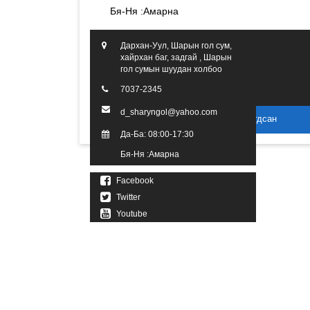
Бя-Ня :Амарна
Дархан-Уул, Шарын гол сум,
хайрхан баг, задгай , Шарын
гол сумын шуудан холбоо
7037-2345
d_sharyngol@yahoo.com
2016 он. Бүх эрх хуулиар хамгаалагдсан
Да-Ба: 08:00-17:30
Бя-Ня :Амарна
Facebook
Twitter
Youtube