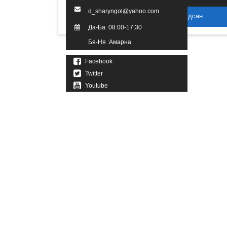
d_sharyngol@yahoo.com
2016 он. Бүх эрх хуулиар хамгаалагдсан
Да-Ба: 08:00-17:30
Бя-Ня :Амарна
Facebook
Twitter
Youtube