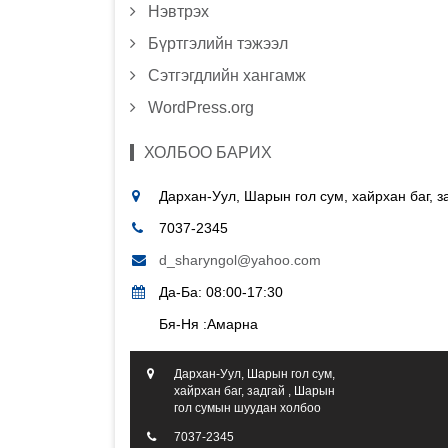
Нэвтрэх
Бүртгэлийн тэжээл
Сэтгэгдлийн хангамж
WordPress.org
ХОЛБОО БАРИХ
Дархан-Уул, Шарын гол сум, хайрхан баг, 
7037-2345
d_sharyngol@yahoo.com
Да-Ба: 08:00-17:30
Бя-Ня :Амарна
Дархан-Уул, Шарын гол сум,
хайрхан баг, задгай , Шарын
гол сумын шуудан холбоо
7037-2345