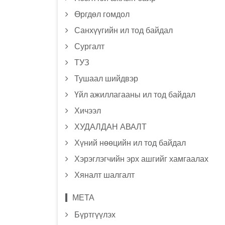
Өргдөл гомдол
Санхүүгийн ил тод байдал
Сургалт
ТУЗ
Тушаал шийдвэр
Үйл ажиллагааны ил тод байдал
Хичээл
ХУДАЛДАН АВАЛТ
Хүний нөөцийн ил тод байдал
Хэрэглэгчийн эрх ашгийг хамгаалах
Хяналт шалгалт
МЕТА
Бүртгүүлэх