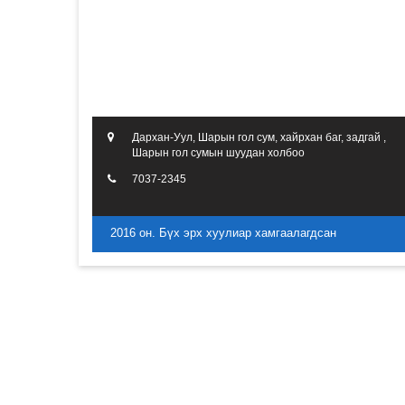
Дархан-Уул, Шарын гол сум, хайрхан баг, задгай ,
Шарын гол сумын шуудан холбоо
7037-2345
2016 он. Бүх эрх хуулиар хамгаалагдсан