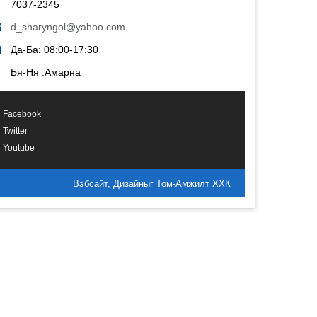
7037-2345
d_sharyngol@yahoo.com
Да-Ба: 08:00-17:30
Бя-Ня :Амарна
Facebook
Twitter
Youtube
Вэбсайт, Дизайныг Том-Амжилт ХХК