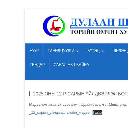
НҮҮР
ТАНИЛЦУУЛГА
БҮТЭЦ
ШИЛЭН 
ТЕНДЕР
САНАЛ АВЧ БАЙНА
2025 ОНЫ 12-Р САРЫН ҮЙЛДВЭРЛЭЛ БО
Мэдээлэл авах эх сурвалж : Эдийн засагч Л.Мөнхтуяа,
_12_сарын_үйлдвэрлэлийн_мэдээ
Татах