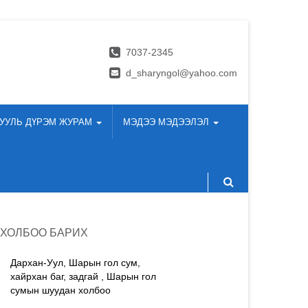
7037-2345
d_sharyngol@yahoo.com
УУЛЬ ДҮРЭМ ЖУРАМ
МЭДЭЭ МЭДЭЭЛЭЛ
ХОЛБОО БАРИХ
Дархан-Уул, Шарын гол сум,
хайрхан баг, задгай , Шарын гол
сумын шуудан холбоо