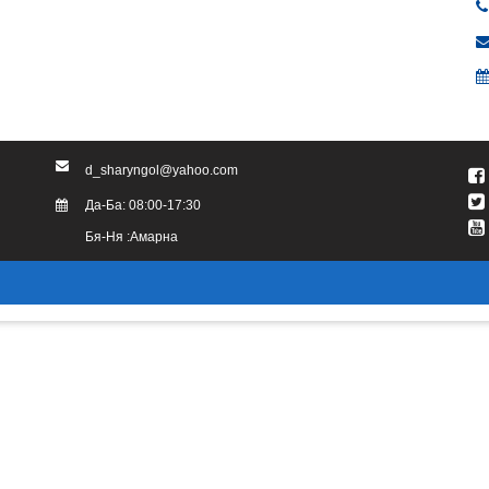
d_sharyngol@yahoo.com
Да-Ба: 08:00-17:30
Бя-Ня :Амарна