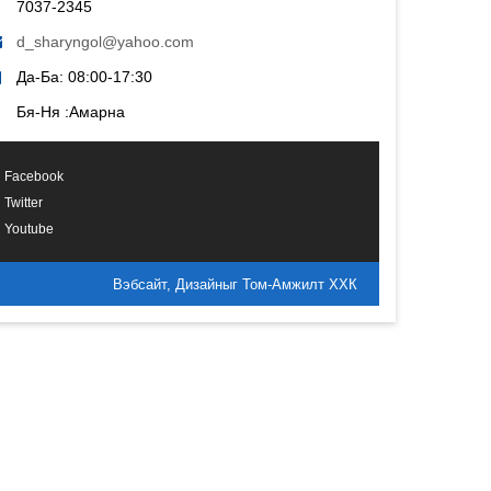
7037-2345
d_sharyngol@yahoo.com
Да-Ба: 08:00-17:30
Бя-Ня :Амарна
Facebook
Twitter
Youtube
Вэбсайт, Дизайныг Том-Амжилт ХХК