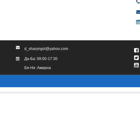
d_sharyngol@yahoo.com
Да-Ба: 08:00-17:30
Бя-Ня :Амарна