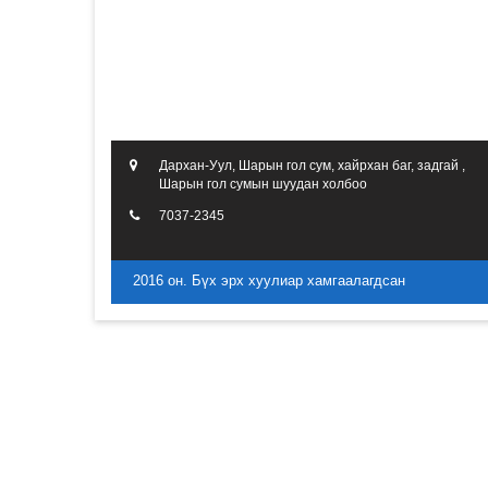
Дархан-Уул, Шарын гол сум, хайрхан баг, задгай ,
Шарын гол сумын шуудан холбоо
7037-2345
2016 он. Бүх эрх хуулиар хамгаалагдсан