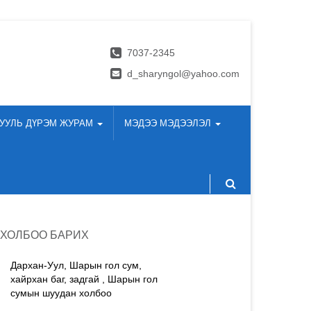
7037-2345
d_sharyngol@yahoo.com
УУЛЬ ДҮРЭМ ЖУРАМ
МЭДЭЭ МЭДЭЭЛЭЛ
ХОЛБОО БАРИХ
Дархан-Уул, Шарын гол сум,
хайрхан баг, задгай , Шарын гол
сумын шуудан холбоо