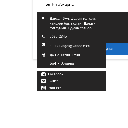
Бя-Ня :Амарна
Дархан-Уул, Шарын гол сум,
хайрхан баг, задгай , Шарын
гол сумын шуудан холбоо
7037-2345
d_sharyngol@yahoo.com
2016 он. Бүх эрх хуулиар хамгаалагдсан
Да-Ба: 08:00-17:30
Бя-Ня :Амарна
Facebook
Twitter
Youtube