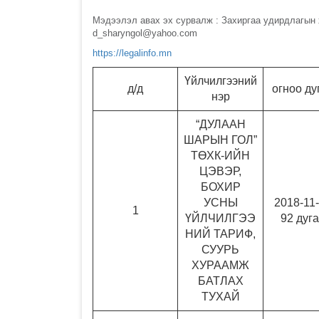
Мэдээлэл авах эх сурвалж : Захиргаа удирдлагын 
d_sharyngol@yahoo.com
https://legalinfo.mn
Үйлчилгээний
д/д
огноо ду
нэр
“ДУЛААН
ШАРЫН ГОЛ”
ТӨХК-ИЙН
ЦЭВЭР,
БОХИР
УСНЫ
2018-11
1
ҮЙЛЧИЛГЭЭ
92 дуг
НИЙ ТАРИФ,
СУУРЬ
ХУРААМЖ
БАТЛАХ
ТУХАЙ