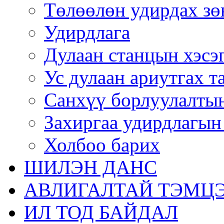
Төлөөлөн удирдах зө
Удирдлага
Дулаан станцын хэсэ
Ус дулаан ариутгах т
Санхүү борлуулалтын
Захиргаа удирдлагын
Холбоо барих
ШИЛЭН ДАНС
АВЛИГАЛТАЙ ТЭМЦЭ
ИЛ ТОД БАЙДАЛ