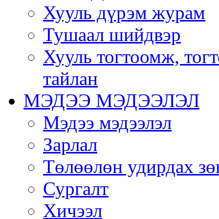
Хууль дүрэм журам
Тушаал шийдвэр
Хууль тогтоомж, тог
тайлан
МЭДЭЭ МЭДЭЭЛЭЛ
Мэдээ мэдээлэл
Зарлал
Төлөөлөн удирдах зө
Сургалт
Хичээл