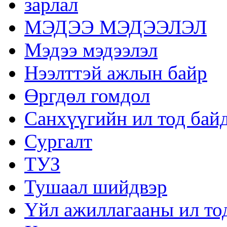
зарлал
МЭДЭЭ МЭДЭЭЛЭЛ
Мэдээ мэдээлэл
Нээлттэй ажлын байр
Өргдөл гомдол
Санхүүгийн ил тод бай
Сургалт
ТУЗ
Тушаал шийдвэр
Үйл ажиллагааны ил то