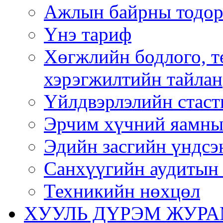
Ажлын байрны тодор
Үнэ тариф
Хөгжлийн бодлого, т
хэрэгжилтийн тайлан
Үйлдвэрлэлийн стаст
Эрчим хүчний яамны
Эдийн засгийн үндсэ
Санхүүгийн аудитын 
Техникийн нөхцөл
ХУУЛЬ ДҮРЭМ ЖУР