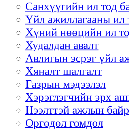
Санхүүгийн ил тод б
Үйл ажиллагааны ил 
Хүний нөөцийн ил то
Худалдан авалт
Авлигын эсрэг үйл а
Хяналт шалгалт
Газрын мэдээлэл
Хэрэглэгчийн эрх аш
Нээлттэй ажлын бай
Өргөдөл гомдол