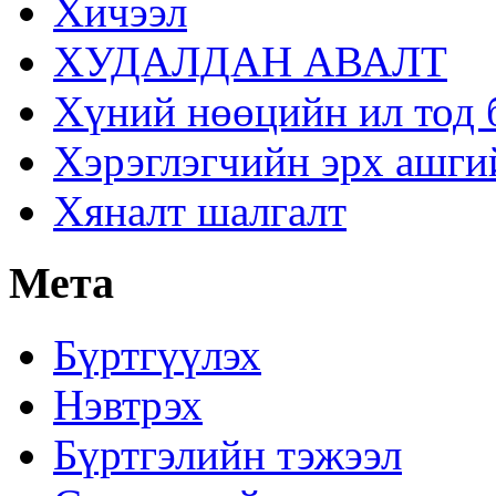
Хичээл
ХУДАЛДАН АВАЛТ
Хүний нөөцийн ил тод 
Хэрэглэгчийн эрх ашги
Хяналт шалгалт
Мета
Бүртгүүлэх
Нэвтрэх
Бүртгэлийн тэжээл