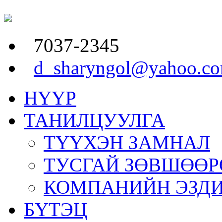
7037-2345
d_sharyngol@yahoo.c
НҮҮР
ТАНИЛЦУУЛГА
ТҮҮХЭН ЗАМНАЛ
ТУСГАЙ ЗӨВШӨӨР
КОМПАНИЙН ЭЗД
БҮТЭЦ